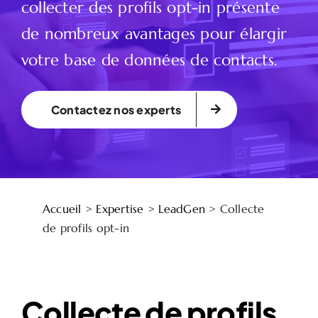
collecter des profils opt-in présente
de nombreux avantages pour élargir
votre base de données de contacts.
Contactez nos experts
Accueil
>
Expertise
>
LeadGen
>
Collecte
de profils opt-in
Collecte de profils