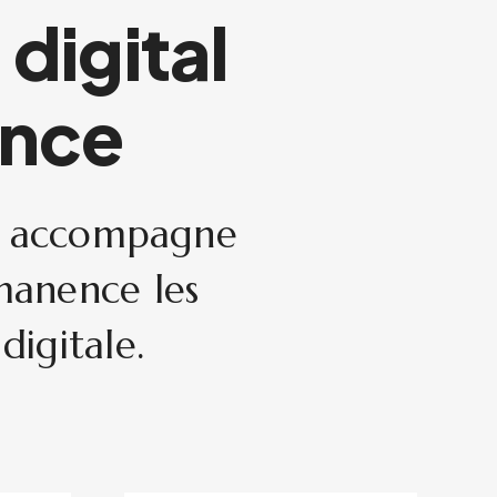
digital
ance
 et accompagne
manence les
digitale.