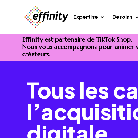
Passer
au
Expertise
Besoins
contenu
Effinity est partenaire de TikTok Shop.
Nous vous accompagnons pour animer vot
créateurs.
Tous les c
l’acquisit
digitale