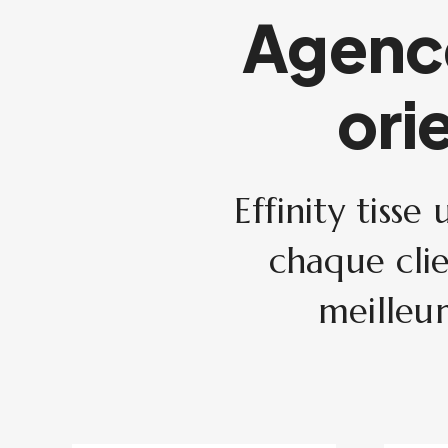
Agence
ori
Effinity tiss
chaque cli
meilleur