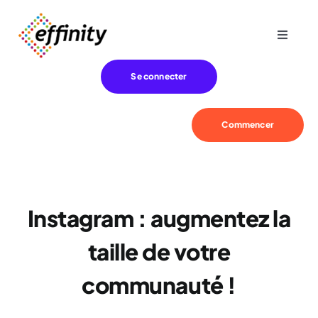
Passer
au
Toggle
contenu
Navigat
Expertise
Se connecter
Besoins
Commencer
Références
Instagram : augmentez la
Effinity
taille de votre
Blog
communauté !
Contact