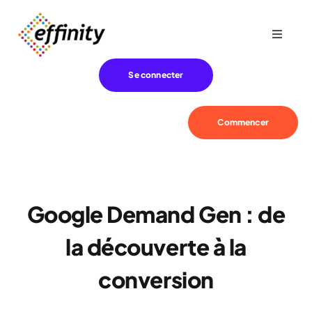
Passer
au
Toggle
contenu
Navigat
Expertise
Se connecter
Besoins
Commencer
Références
Google Demand Gen : de
Effinity
la découverte à la
Blog
conversion
Contact