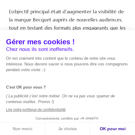
L’objectif principal était d’augmenter la visibilité de
la marque Becquet auprès de nouvelles audiences,
tout en testant des formats plus engageants que les
classiques vidéos publicitaires. On voulait à la fois
faire connaître notre univers linge de maison et
générer des intentions d’achat plus qualifiées. En
termes de KPIs, nous suivions notamment le taux
d’engagement, la qualité du trafic généré, ainsi que
les taux de clic. Mais nous avions aussi une
attention particulière sur la capacité de la
campagne à créer de l’intérêt auprès de prospects
froids.
Concernant la stratégie,
pourquoi avoir choisi une