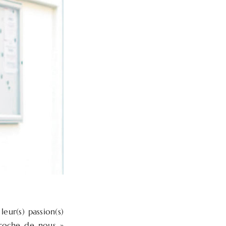
eur(s) passion(s)
 proche de nous »