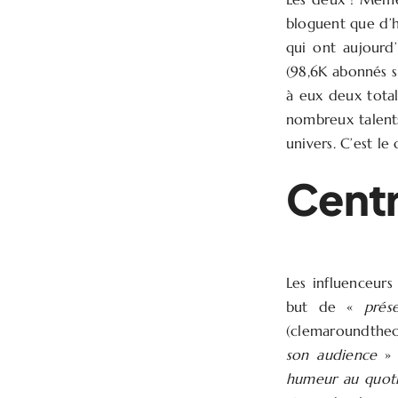
bloguent que d’h
qui ont aujourd
(98,6K abonnés 
à eux deux total
nombreux talents
univers. C’est l
Centr
Les influenceurs
but de «
prés
(clemaroundthec
son audience
»
humeur au quoti