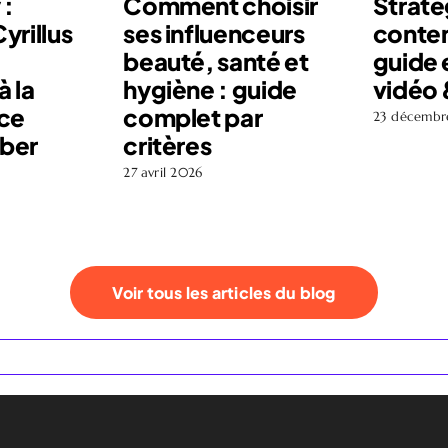
 :
Comment choisir
Straté
rillus
ses influenceurs
conten
beauté, santé et
guide 
à la
hygiène : guide
vidéo
ce
complet par
23 décembr
rber
critères
27 avril 2026
Voir tous les articles du blog