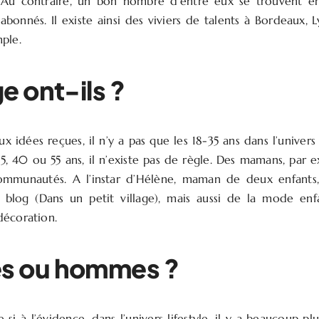
! Au contraire, un bon nombre d’entre eux se trouvent en
bonnés. Il existe ainsi des viviers de talents à Bordeaux, 
ple.
e ont-ils ?
 idées reçues, il n’y a pas que les 18-35 ans dans l’univers
 25, 40 ou 55 ans, il n’existe pas de règle. Des mamans, par 
ommunautés. A l’instar d’Hélène, maman de deux enfants,
n blog (Dans un petit village), mais aussi de la mode en
décoration.
 ou hommes ?
si à l’évidence, dans l’univers lifestyle, il y a beaucoup 