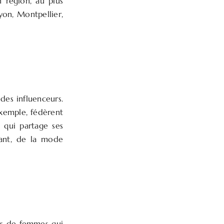
 région, au plus
Lyon, Montpellier,
 des influenceurs.
exemple, fédèrent
 qui partage ses
fant, de la mode
plus de femmes qui