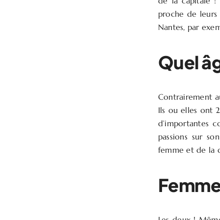
de la capitale 
proche de leurs a
Nantes, par exem
Quel âg
Contrairement aux
Ils ou elles ont
d’importantes c
passions sur so
femme et de la 
Femmes
Les deux ! Même 