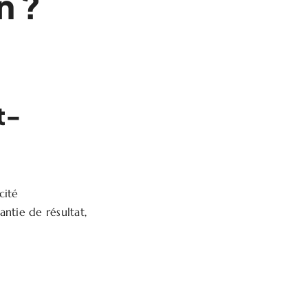
n ?
t-
cité
antie de résultat,