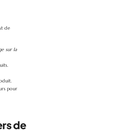
st de
e sur la
uits.
oduit.
urs pour
ers de