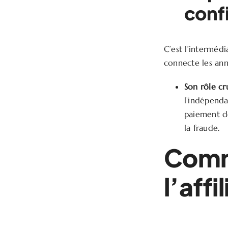
conf
C’est l’interméd
connecte les anno
Son rôle cru
l’indépenda
paiement de
la fraude.
Comm
l’affi