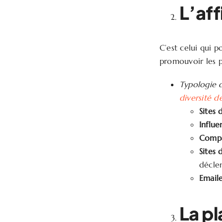
L’aff
C’est celui qui p
promouvoir les p
Typologie d
diversité d
Sites
Influe
Compa
Sites
déclen
Emaile
La pl