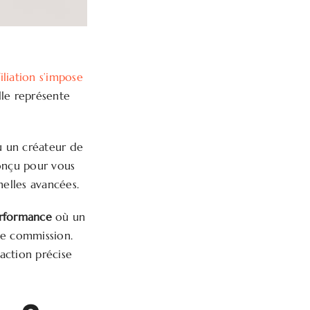
filiation s’impose
lle représente
u un créateur de
conçu pour vous
nelles avancées.
erformance
où un
une commission.
action précise