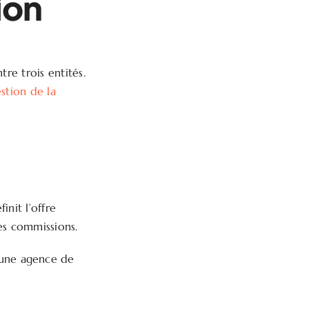
ion
re trois entités.
stion de la
init l’offre
les commissions.
une agence de