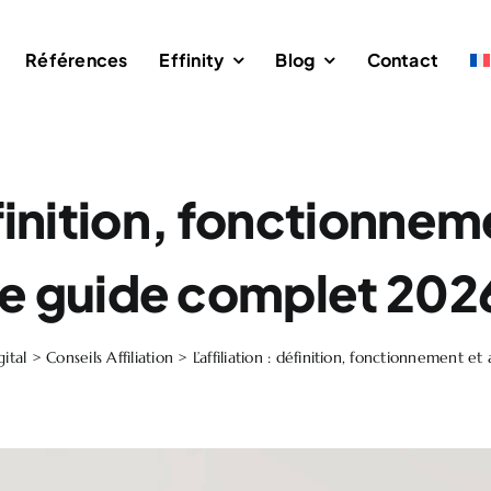
Références
Effinity
Blog
Contact
définition, fonctionne
le guide complet 202
ital
>
Conseils Affiliation
>
L’affiliation : définition, fonctionnement 