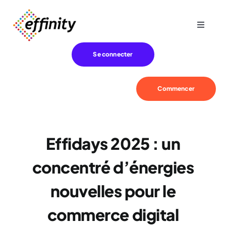
Passer
au
Toggle
contenu
Navigat
Expertise
Se connecter
Besoins
Commencer
Références
Effidays 2025 : un
Effinity
concentré d’énergies
Blog
nouvelles pour le
commerce digital
Contact