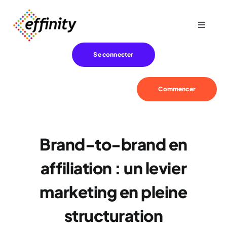
Passer
au
Toggle
contenu
Navigat
Expertise
Se connecter
Besoins
Commencer
Références
Brand-to-brand en
Effinity
affiliation : un levier
Blog
marketing en pleine
structuration
Contact