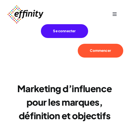
Passer
au
Toggle
contenu
Navigat
Expertise
Se connecter
Besoins
Commencer
Références
Marketing d’influence
Effinity
pour les marques,
Blog
définition et objectifs
Contact