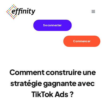
Passer
au
Toggle
contenu
Navigat
Expertise
Se connecter
Besoins
Commencer
Références
Comment construire une
Effinity
stratégie gagnante avec
Blog
TikTok Ads ?
Contact