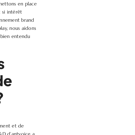
mettons en place
 si intérêt
ronnement brand
play, nous aidons
t bien entendu
s
de
?
ment et de
 R&D d’antvoice a