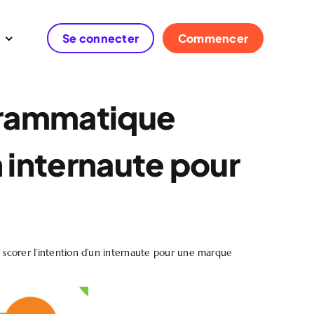
Se connecter
Commencer
grammatique
n internaute pour
scorer l’intention d’un internaute pour une marque