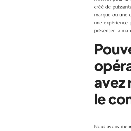
créé de puissant
marque ou une of
une expérience pu
présenter la marq
Pouve
opéra
avez 
le co
Nous avons mené 