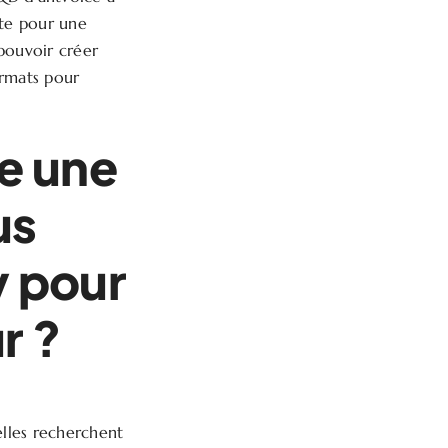
ute pour une
pouvoir créer
ormats pour
e une
us
y pour
r ?
lles recherchent