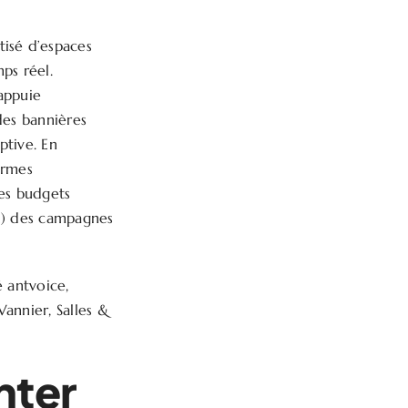
tisé d’espaces
ps réel.
appuie
des bannières
ptive. En
ormes
les budgets
OI) des campagnes
é antvoice,
Vannier, Salles &
nter