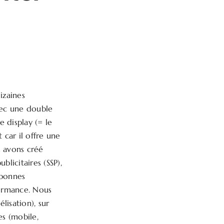
izaines
vec une double
e display (= le
 car il offre une
s avons créé
licitaires (SSP),
 bonnes
ormance. Nous
lisation), sur
es (mobile,