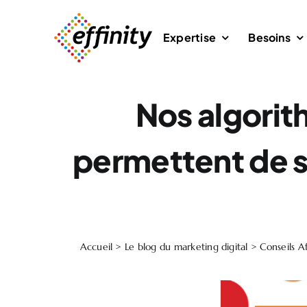
Passer
au
Expertise
Besoins
contenu
Nos algori
permettent de sc
Accueil
>
Le blog du marketing digital
>
Conseils Af