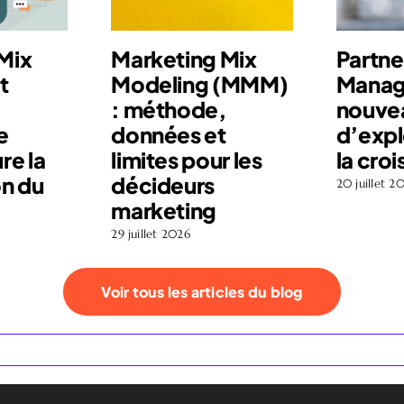
Mix
Marketing Mix
Partne
t
Modeling (MMM)
Manag
: méthode,
nouve
e
données et
d’expl
e la
limites pour les
la cro
on du
décideurs
20 juillet 2
marketing
29 juillet 2026
Voir tous les articles du blog