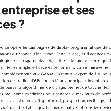
 entreprise et ses
ces ?
tvoice opère les campagnes de display programmatique de d
isons du Monde, Floa, Jacadi, Renault, etc.) et d’agences a
ogique et responsable. L’objectif est de faire en sorte que l
n levier simple, efficace et performant, utilisé massivement
ve complémentaire aux GAMA. En tant qu’expert de l’IA, nou
tion de trading (DSP) connecté aux principaux inventaires pub
de puissants algorithmes de ciblage, permet de toucher les
les meilleures conditions pour générer le maximum de perf
utes les stratégies (top of mind, prospection, reciblage, fidé
(vidéo, audio, habillages, bannières, native) et tous les devic