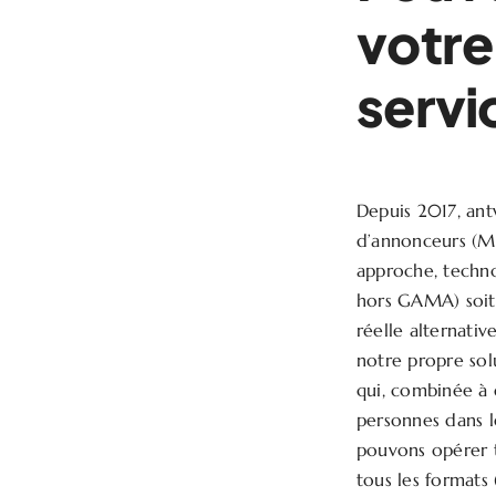
votre
servi
Depuis 2017, an
d’annonceurs (Ma
approche, technol
hors GAMA) soit u
réelle alternati
notre propre solu
qui, combinée à 
personnes dans 
pouvons opérer to
tous les formats 