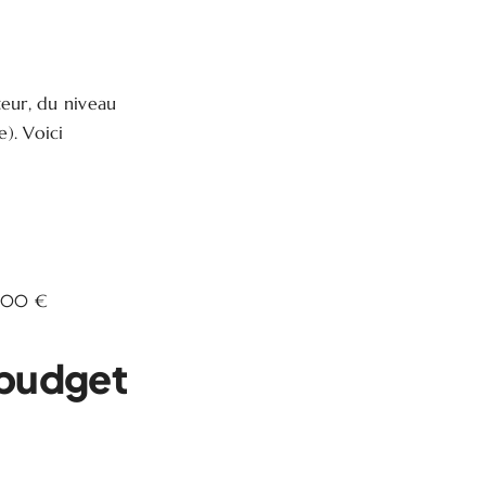
eur, du niveau
). Voici
 000 €
 budget