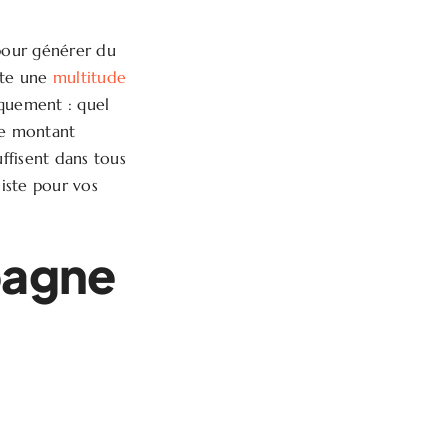
pour générer du
iste une
multitude
iquement : quel
 de montant
uffisent dans tous
iste pour vos
pagne