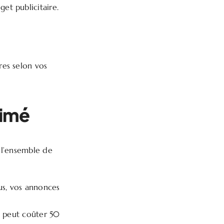
et publicitaire.
res selon vos
timé
à l’ensemble de
us, vos annonces
d peut coûter 50