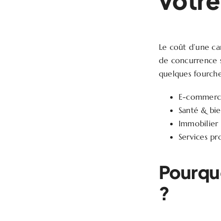
votre
Le coût d’une c
de concurrence su
quelques fourche
E-commerc
Santé & bi
Immobilier
Services pr
Pourquo
?