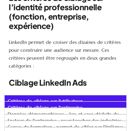
l’identité professionnelle
(fonction, entreprise,
expérience)
LinkedIn permet de croiser des dizaines de critères
pour construire une audience sur mesure. Ces
critères peuvent être regroupés en deux grandes
catégories :
Ciblage LinkedIn Ads
Critères de ciblage sur l'utilisateur
Critères de ciblage sur l'entreprise
Données démographiques : âge et sexe déduits du
profil pour adapter le message à différentes
Secteur de l'entreprise : pour toucher des industries
générations professionnelles.
spécifiques (Technologie, Finance, Santé, etc.).
Cursus de formation : permet de cibler par Diplômes