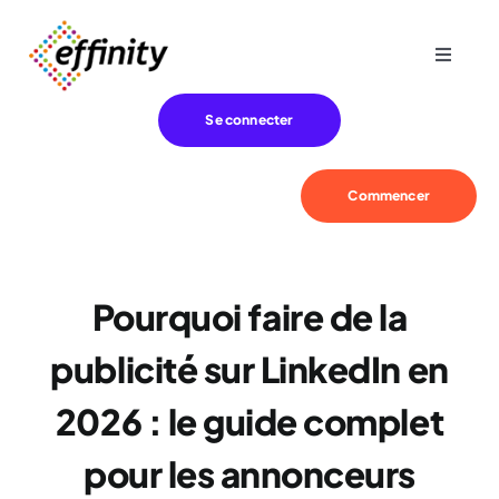
Passer
au
Toggle
contenu
Navigat
Expertise
Se connecter
Besoins
Commencer
Références
Pourquoi faire de la
Effinity
publicité sur LinkedIn en
Blog
2026 : le guide complet
pour les annonceurs
Contact