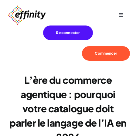
Passer
au
Toggle
contenu
Navigat
Expertise
Se connecter
Besoins
Commencer
Références
L’ère du commerce
Effinity
agentique : pourquoi
votre catalogue doit
Blog
parler le langage de l’IA en
Contact