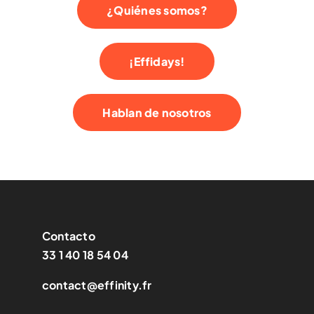
¿Quiénes somos?
¡Effidays!
Hablan de nosotros
Contacto
33 1 40 18 54 04
contact@effinity.fr