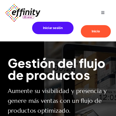
Skip
to
Toggle
content
Navigat
Especialización
Iniciar sesión
Inicio
Sus necesidades
Gestión del flujo
Clientes
de productos
Effinity
Aumente su visibilidad y presencia y
Blog
genere más ventas con un flujo de
productos optimizado.
Contacto