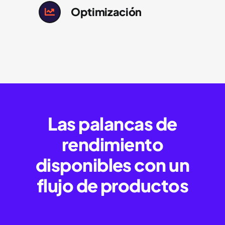
Optimización
Las palancas de
rendimiento
disponibles con un
flujo de productos