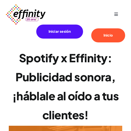
Skip
to
Toggle
content
Navigat
Especialización
Iniciar sesión
Inicio
Sus necesidades
Spotify x Effinity:
Clientes
Publicidad sonora,
Effinity
¡háblale al oído a tus
Blog
clientes!
Contacto