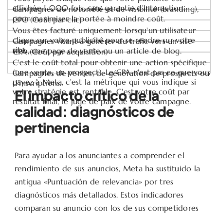
affichée 1 000 fois, sans garantie d'interaction.
Campagnes de notoriété et de visibilité (branding),
pour maximiser la portée à moindre coût.
CPC (Coût par clic)
Vous êtes facturé uniquement lorsqu'un utilisateur
clique sur votre publicité pour se rendre sur votre
Campagnes visant à générer du trafic vers un site
site.
web, une page de vente ou un article de blog.
CPA (Coût par acquisition)
C'est le coût total pour obtenir une action spécifique
(une vente, un prospect). Le CPA n'est pas ce que vous
Campagnes de ventes, de génération de prospects ou
payez à Meta, c'est la métrique qui vous indique si
d'inscriptions.
votre stratégie est rentable. C'est votre coût par
El impacto crítico de la
résultat final, le juge de paix de votre campagne.
calidad: diagnósticos de
pertinencia
Para ayudar a los anunciantes a comprender el
rendimiento de sus anuncios, Meta ha sustituido la
antigua «Puntuación de relevancia» por tres
diagnósticos más detallados. Estos indicadores
comparan su anuncio con los de sus competidores