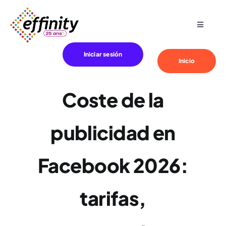
Skip
to
Toggle
content
Navigat
Especialización
Iniciar sesión
Inicio
Sus necesidades
Coste de la
Clientes
publicidad en
Effinity
Facebook 2026:
Blog
tarifas,
Contacto