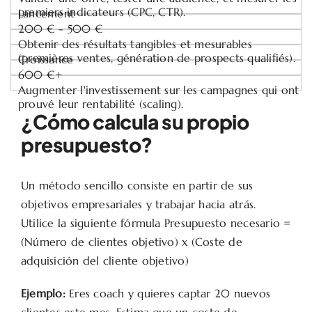
premiers indicateurs (CPC, CTR).
Lancement
200 € - 500 €
Obtenir des résultats tangibles et mesurables
(premières ventes, génération de prospects qualifiés).
Croissance
600 €+
Augmenter l'investissement sur les campagnes qui ont
prouvé leur rentabilité (scaling).
¿Cómo calcula su propio
presupuesto?
Un método sencillo consiste en partir de sus
objetivos empresariales y trabajar hacia atrás.
Utilice la siguiente fórmula Presupuesto necesario =
(Número de clientes objetivo) x (Coste de
adquisición del cliente objetivo)
Ejemplo:
Eres coach y quieres captar 20 nuevos
clientes este mes. Estima que un coste de