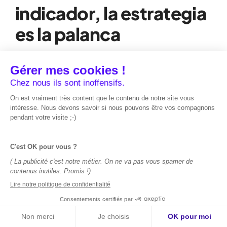
indicador, la estrategia
es la palanca
El coste de la publicidad en Facebook no es una
fatalidad, sino el resultado directo de una
estrategia aplicada. Refleja la calidad de tu
segmentación, la relevancia de tus anuncios y tu
rigor técnico. En lugar de buscar el clic más barato,
el objetivo es conseguir el coste por adquisición
más rentable.
En 2026, el rendimiento en Meta Ads ya no
dependerá de la microgestión de las pujas, sino del
dominio de tres pilares:
una arquitectura de
tracking impecable (CAPI), una creatividad