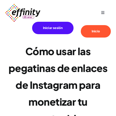
Skip
to
Toggle
content
Navigat
Especialización
Iniciar sesión
Inicio
Sus necesidades
Cómo usar las
Clientes
pegatinas de enlaces
Effinity
de Instagram para
Blog
monetizar tu
Contacto