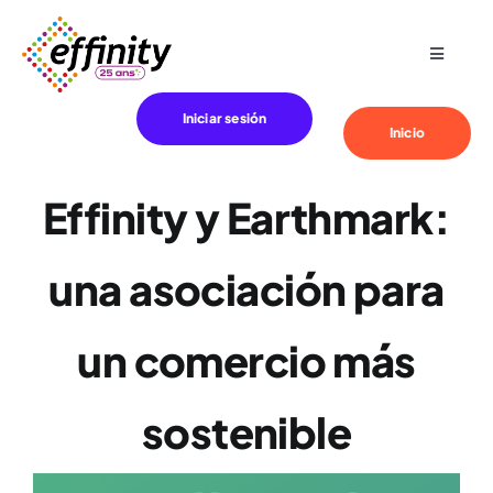
Skip
to
Toggle
content
Navigat
Especialización
Iniciar sesión
Inicio
Sus necesidades
Effinity y Earthmark:
Clientes
una asociación para
Effinity
un comercio más
Blog
sostenible
Contacto